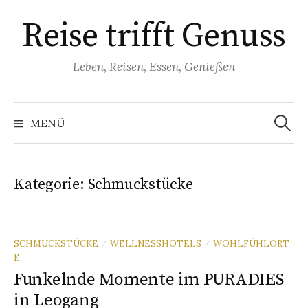
Springe
Reise trifft Genuss
zum
Inhalt
Leben, Reisen, Essen, Genießen
Suchen
nach:
MENÜ
Kategorie:
Schmuckstücke
SCHMUCKSTÜCKE
WELLNESSHOTELS
WOHLFÜHLORT
/
/
E
Funkelnde Momente im PURADIES
in Leogang