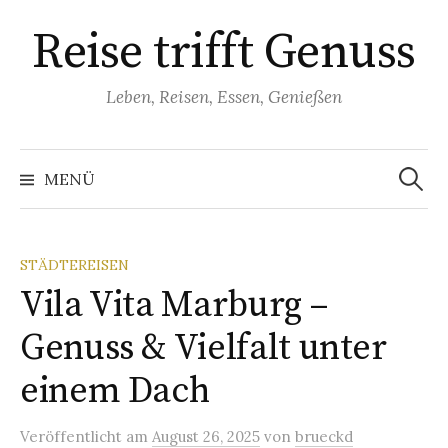
Springe
Reise trifft Genuss
zum
Inhalt
Leben, Reisen, Essen, Genießen
Suchen
nach:
MENÜ
STÄDTEREISEN
Vila Vita Marburg –
Genuss & Vielfalt unter
einem Dach
Veröffentlicht
am
August 26, 2025
von
brueckd