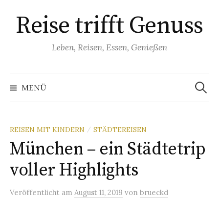
Springe
Reise trifft Genuss
zum
Inhalt
Leben, Reisen, Essen, Genießen
Suchen
nach:
MENÜ
REISEN MIT KINDERN
STÄDTEREISEN
/
München – ein Städtetrip
voller Highlights
Veröffentlicht
am
August 11, 2019
von
brueckd