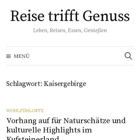
Springe
Reise trifft Genuss
zum
Inhalt
Leben, Reisen, Essen, Genießen
Suchen
nach:
MENÜ
Schlagwort:
Kaisergebirge
WOHLFÜHLORTE
Vorhang auf für Naturschätze und
kulturelle Highlights im
Kufsteinerland